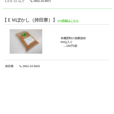
L.C.C.ういんぐ 📞 0852-24-8871
【ＥＭぼかし（持田寮）】
>>>詳細はこちら
有機肥料の発酵資材
600g入り
…160円/袋
持田寮 📞 0852-24-8820