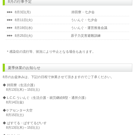
8月の行事予定
▷
2025年5月12日
【おしらせ】ICT導入モデル事業について報告【フレ
8月3日(月) 持田寮・七夕会
8月11日(火) ういんぐ・七夕会
8月19日(水) ういんぐ・運営推進会議
8月25日(火) 原子力災害避難訓練
＊感染症の流行等、状況により中止となる場合もあります。
夏季休業のお知らせ
8月のお盆休みは、下記の日程で休業させて頂きますのでご了承ください。
◆ 持田寮（生活介護）
8月13日(木)～15日(土)
◆ L.C.C.ういんぐ（生活介護・就労継続B型・通所介護）
8月14日(金)
◆ケアセンター大空
8月15日(土)
◆ ぱすてる・ぱすてるぴいす
8月13日(木)～15日(土)