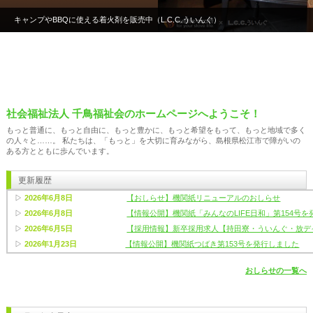
キャンプやBBQに使える着火剤を販売中（L.C.C.ういんぐ）
社会福祉法人 千鳥福祉会のホームページへようこそ！
もっと普通に、もっと自由に、もっと豊かに、もっと希望をもって、もっと地域で多く
の人々と……。 私たちは、「もっと」を大切に育みながら、島根県松江市で障がいの
ある方とともに歩んでいます。
更新履歴
▷
2026年6月8日
【おしらせ】機関紙リニューアルのおしらせ
▷
2026年6月8日
【情報公開】機関紙「みんなのLIFE日和」第154号
▷
2026年6月5日
【採用情報】新卒採用求人【持田寮・ういんぐ・放デ
▷
2026年1月23日
【情報公開】機関紙つばき第153号を発行しました
▷
2026年1月6日
【おしらせ】R8年度 千鳥福祉会給食委託業務 入札公
おしらせの一覧へ
▷
2025年9月24日
【情報公開】機関紙つばき第152号を発行しました
▷
2025年7月29日
【おしらせ】松江北山登山駅伝2025が開催されます！
▷
2025年5月30日
【情報公開】機関紙つばき第151号を発行しました