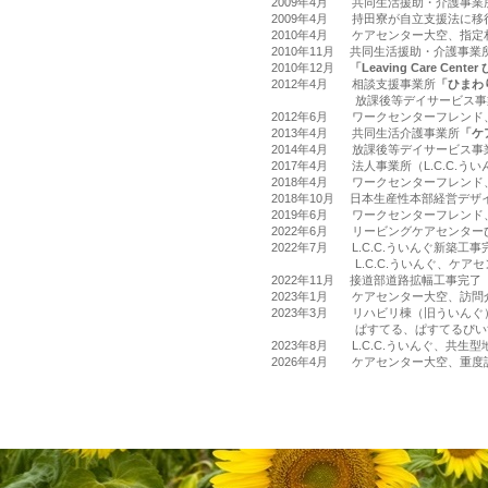
2009年4月 共同生活援助・介護事業
2009年4月 持田寮が自立支援法に
2010年4月 ケアセンター大空、指定
2010年11月 共同生活援助・介護事
2010年12月
「Leaving Care Cent
2012年4月 相談支援事業所
「ひまわ
放課後等デイサービス事
2012年6月 ワークセンターフレン
2013年4月 共同生活介護事業所
「ケ
2014年4月 放課後等デイサービス
2017年4月 法人事業所（L.C.C.う
2018年4月 ワークセンターフレン
2018年10月 日本生産性本部経営デ
2019年6月 ワークセンターフレン
2022年6月 リービングケアセンタ
2022年7月 L.C.C.ういんぐ新築工事
L.C.C.ういんぐ、ケアセン
2022年11月 接道部道路拡幅工事完了
2023年1月 ケアセンター大空、訪問
2023年3月 リハビリ棟（旧ういんぐ
ぱすてる、ぱすてるぴいす、相
2023年8月 L.C.C.ういんぐ、共
2026年4月 ケアセンター大空、重度