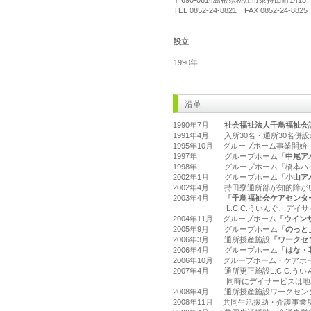
〒690-0814島根県松江市東持田町1415
TEL 0852-24-8821 FAX 0852-24-8825
設立
1990年
沿革
1990年7月
社会福祉法人千鳥福祉会
1991年4月 入所30名・通所30名併
1995年10月 グループホーム事業開始
1997年 グループホーム
「中尾ア
1998年 グループホーム「橋本ハ
2002年1月 グループホーム
「小山ア
2002年4月 持田寮通所部が知的障が
2003年4月
「千鳥福祉会ケアセンタ
L.C.C.ういんぐ、デイサー
2004年11月 グループホーム
「ウイン
2005年9月 グループホーム
「のっと
2006年3月 通所授産施設
「ワークセ
2006年4月 グループホーム
「はな・
2006年10月 グループホーム・ケア
2007年4月 通所更正施設L.C.C.
同時にデイサービスは地域活動
2008年4月 通所授産施設ワークセ
2008年11月 共同生活援助・介護事業