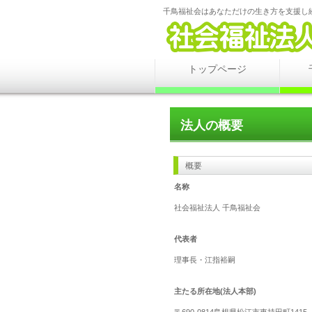
千鳥福祉会はあなただけの生き方を支援し
トップページ
法人の概要
概要
名称
社会福祉法人 千鳥福祉会
代表者
理事長・江指裕嗣
主たる所在地(法人本部)