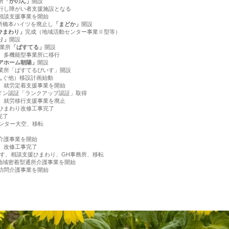
所
「かのん」
開設
移行し障がい者支援施設となる
相談支援事業を開始
業所橋本ハイツを廃止し
「まどか」
開設
er ひまわり」
完成（地域活動センター事業Ⅱ型等）
り」
開設
業所
「ぱすてる」
開設
ド、多機能型事業所に移行
アホーム朝陽」
開設
事業所「ぱすてるぴいす」開設
いんぐ他）移設計画始動
ド、就労定着支援事業を開始
ザイン認証「ランクアップ認証」取得
ド、就労移行支援事業を廃止
ーひまわり改修工事完了
完了
ター大空、移転
介護事業を開始
）改修工事完了
談支援ひまわり、GH事務所、移転
生型地域密着型通所介護事業を開始
訪問介護事業を開始