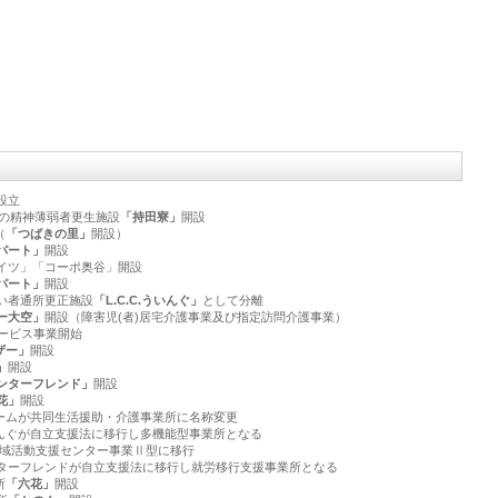
設立
設の精神薄弱者更生施設
「持田寮」
開設
（
「つばきの里」
開設）
パート」
開設
イツ」「コーポ奥谷」開設
パート」
開設
い者通所更正施設
「L.C.C.ういんぐ」
として分離
ー大空」
開設（障害児(者)居宅介護事業及び指定訪問介護事業）
ビス事業開始
ザー」
開設
」
開設
ンターフレンド」
開設
花」
開設
ホームが共同生活援助・介護事業所に名称変更
ういんぐが自立支援法に移行し多機能型事業所となる
支援センター事業Ⅱ型に移行
ンターフレンドが自立支援法に移行し就労移行支援事業所となる
所
「六花」
開設